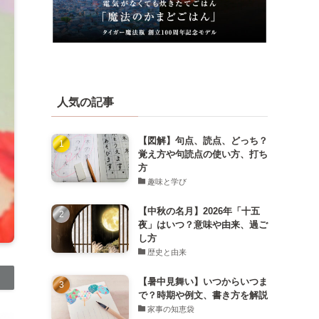
人気の記事
【図解】句点、読点、どっち？
覚え方や句読点の使い方、打ち
方
趣味と学び
【中秋の名月】2026年「十五
夜」はいつ？意味や由来、過ご
し方
歴史と由来
【暑中見舞い】いつからいつま
で？時期や例文、書き方を解説
家事の知恵袋