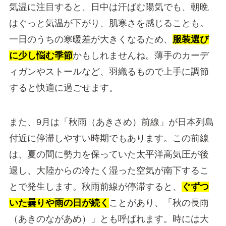
気温に注目すると、日中は汗ばむ陽気でも、朝晩
はぐっと気温が下がり、肌寒さを感じることも。
一日のうちの寒暖差が大きくなるため、
服装選び
に少し悩む季節
かもしれませんね。薄手のカーデ
ィガンやストールなど、羽織るもので上手に調節
すると快適に過ごせます。
また、9月は「秋雨（あきさめ）前線」が日本列島
付近に停滞しやすい時期でもあります。この前線
は、夏の間に勢力を保っていた太平洋高気圧が後
退し、大陸からの冷たく湿った空気が南下するこ
とで発生します。秋雨前線が停滞すると、
ぐずつ
いた曇りや雨の日が続く
ことがあり、「秋の長雨
（あきのながあめ）」とも呼ばれます。時には大