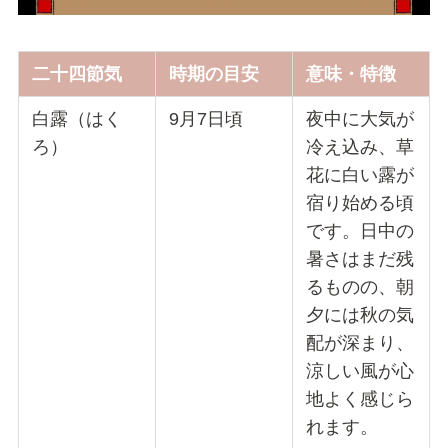
二十四節気
時期の目安
意味・特徴
白露（はく
9月7日頃
夜中に大気が
ろ）
冷え込み、草
花に白い露が
宿り始める頃
です。日中の
暑さはまだ残
るものの、朝
夕には秋の気
配が深まり、
涼しい風が心
地よく感じら
れます。