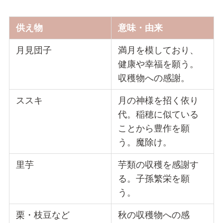
供え物
意味・由来
月見団子
満月を模しており、
健康や幸福を願う。
収穫物への感謝。
ススキ
月の神様を招く依り
代。稲穂に似ている
ことから豊作を願
う。魔除け。
里芋
芋類の収穫を感謝す
る。子孫繁栄を願
う。
栗・枝豆など
秋の収穫物への感