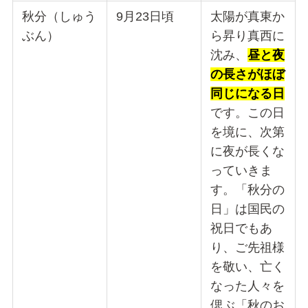
秋分（しゅう
9月23日頃
太陽が真東か
ぶん）
ら昇り真西に
沈み、
昼と夜
の長さがほぼ
同じになる日
です。この日
を境に、次第
に夜が長くな
っていきま
す。「秋分の
日」は国民の
祝日でもあ
り、ご先祖様
を敬い、亡く
なった人々を
偲ぶ「秋のお