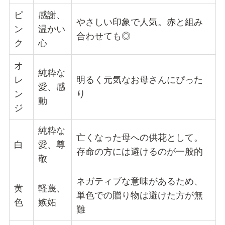
ピ
感謝、
やさしい印象で人気。赤と組み
ン
温かい
合わせても◎
ク
心
オ
純粋な
レ
明るく元気なお母さんにぴった
愛、感
ン
り
動
ジ
純粋な
亡くなった母への供花として。
白
愛、尊
存命の方には避けるのが一般的
敬
ネガティブな意味があるため、
黄
軽蔑、
単色での贈り物は避けた方が無
色
嫉妬
難