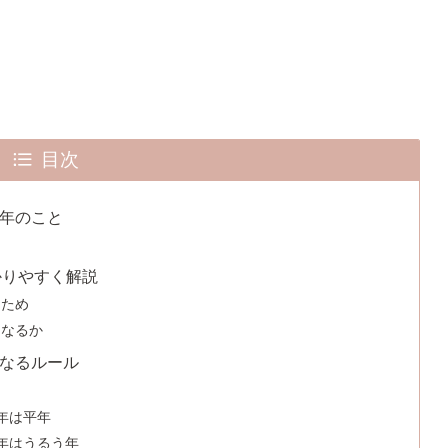
目次
る年のこと
かりやすく解説
るため
うなるか
となるルール
る年は平年
る年はうるう年