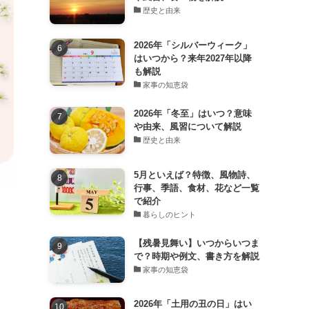
歴史と由来
2026年「シルバーウィーク」
はいつから？来年2027年以降
も解説
家事の知恵袋
2026年「冬至」はいつ？意味
や由来、風習について解説
歴史と由来
5月といえば？特徴、風物詩、
行事、季語、食材、花など一覧
で紹介
暮らしのヒント
【残暑見舞い】いつからいつま
で？時期や例文、書き方を解説
家事の知恵袋
り
2026年「土用の丑の日」はい