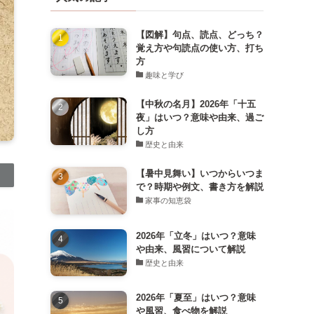
【図解】句点、読点、どっち？
覚え方や句読点の使い方、打ち
方
趣味と学び
【中秋の名月】2026年「十五
夜」はいつ？意味や由来、過ご
し方
歴史と由来
【暑中見舞い】いつからいつま
で？時期や例文、書き方を解説
家事の知恵袋
2026年「立冬」はいつ？意味
や由来、風習について解説
歴史と由来
2026年「夏至」はいつ？意味
や風習、食べ物を解説