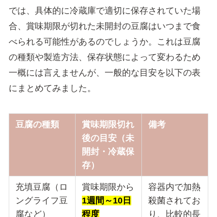
では、具体的に冷蔵庫で適切に保存されていた場
合、賞味期限が切れた未開封の豆腐はいつまで食
べられる可能性があるのでしょうか。これは豆腐
の種類や製造方法、保存状態によって変わるため
一概には言えませんが、一般的な目安を以下の表
にまとめてみました。
豆腐の種類
賞味期限切れ
備考
後の目安（未
開封・冷蔵保
存）
充填豆腐（ロ
賞味期限から
容器内で加熱
ングライフ豆
1週間～10日
殺菌されてお
腐など）
程度
り、比較的長