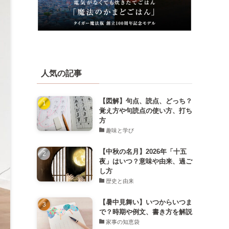
人気の記事
【図解】句点、読点、どっち？
覚え方や句読点の使い方、打ち
方
趣味と学び
【中秋の名月】2026年「十五
夜」はいつ？意味や由来、過ご
し方
歴史と由来
【暑中見舞い】いつからいつま
で？時期や例文、書き方を解説
家事の知恵袋