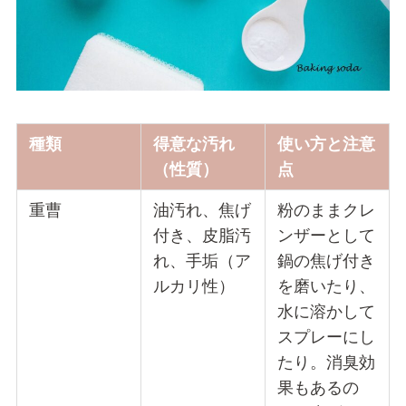
種類
得意な汚れ
使い方と注意
（性質）
点
重曹
油汚れ、焦げ
粉のままクレ
付き、皮脂汚
ンザーとして
れ、手垢（ア
鍋の焦げ付き
ルカリ性）
を磨いたり、
水に溶かして
スプレーにし
たり。消臭効
果もあるの