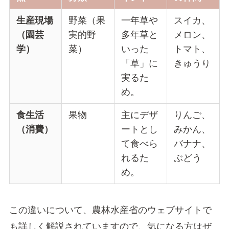
生産現場
野菜（果
一年草や
スイカ、
（園芸
実的野
多年草と
メロン、
学）
菜）
いった
トマト、
「草」に
きゅうり
実るた
め。
食生活
果物
主にデザ
りんご、
（消費）
ートとし
みかん、
て食べら
バナナ、
れるた
ぶどう
め。
この違いについて、農林水産省のウェブサイトで
も詳しく解説されていますので、気になる方はぜ