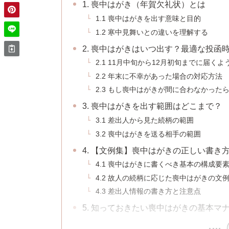
1. 喪中はがき（年賀欠礼状）とは
1.1 喪中はがきを出す意味と目的
1.2 寒中見舞いとの違いを理解する
2. 喪中はがきはいつ出す？最適な投函
2.1 11月中旬から12月初旬までに届くよ
2.2 年末に不幸があった場合の対応方法
2.3 もし喪中はがきが間に合わなかった
3. 喪中はがきを出す範囲はどこまで？
3.1 差出人から見た続柄の範囲
3.2 喪中はがきを送る相手の範囲
4. 【文例集】喪中はがきの正しい書き
4.1 喪中はがきに書くべき基本の構成要
4.2 故人の続柄に応じた喪中はがきの文
4.3 差出人情報の書き方と注意点
5. 知っておきたい喪中はがきの基本マ