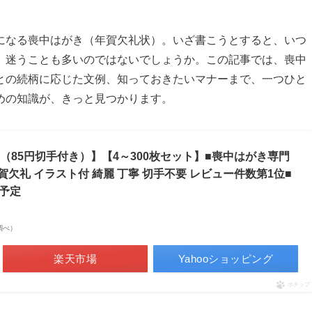
になる喪中はがき（年賀欠礼状）。いざ書こうとすると、いつ
、迷うことも多いのではないでしょうか。この記事では、喪中
との続柄に応じた文例、知っておきたいマナーまで、一つひと
めの知識が、きっと見つかります。
（85円切手付き）】【4～300枚セット】■喪中はがき専門
年賀欠礼 イラスト付 綺麗 丁寧 切手不要 レビュー件数第1位■
予定
場調べ）
楽天市場
Yahooショッピング
ポチップ