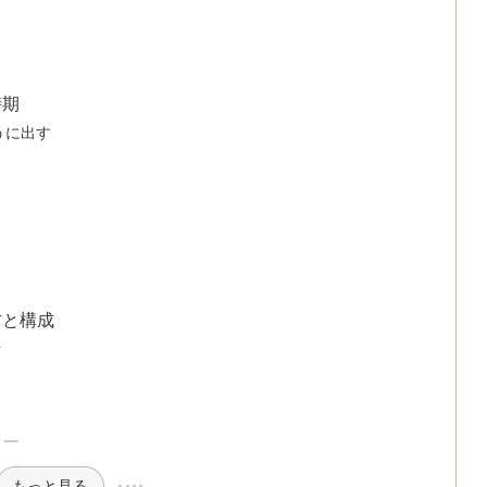
時期
うに出す
ら
方と構成
素
例
ナー
もっと見る