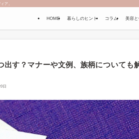
ディア。
HOME
暮らしのヒント
コラム
美容と
つ出す？マナーや文例、族柄についても
20日