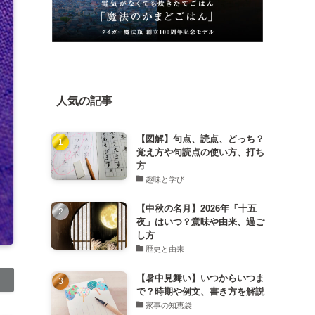
人気の記事
【図解】句点、読点、どっち？
覚え方や句読点の使い方、打ち
方
趣味と学び
【中秋の名月】2026年「十五
夜」はいつ？意味や由来、過ご
し方
歴史と由来
【暑中見舞い】いつからいつま
で？時期や例文、書き方を解説
家事の知恵袋