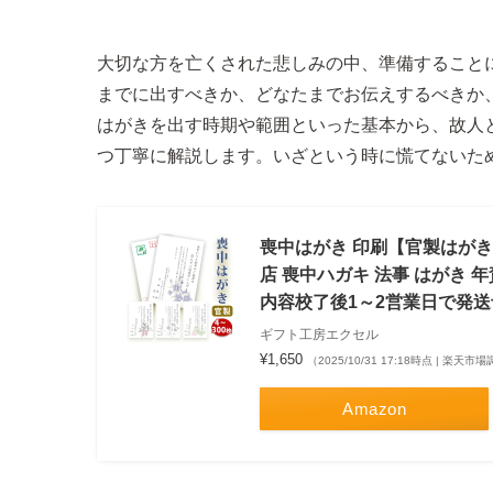
大切な方を亡くされた悲しみの中、準備すること
までに出すべきか、どなたまでお伝えするべきか
はがきを出す時期や範囲といった基本から、故人
つ丁寧に解説します。いざという時に慌てないた
喪中はがき 印刷【官製はがき
店 喪中ハガキ 法事 はがき 
内容校了後1～2営業日で発送
ギフト工房エクセル
¥1,650
（2025/10/31 17:18時点 | 楽天市
Amazon