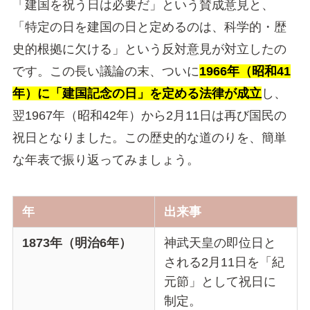
「建国を祝う日は必要だ」という賛成意見と、
「特定の日を建国の日と定めるのは、科学的・歴
史的根拠に欠ける」という反対意見が対立したの
です。この長い議論の末、ついに
1966年（昭和41
年）に「建国記念の日」を定める法律が成立
し、
翌1967年（昭和42年）から2月11日は再び国民の
祝日となりました。この歴史的な道のりを、簡単
な年表で振り返ってみましょう。
年
出来事
1873年（明治6年）
神武天皇の即位日と
される2月11日を「紀
元節」として祝日に
制定。