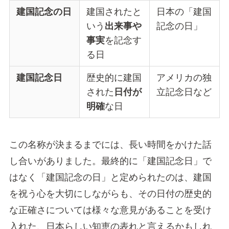
建国記念
の
日
建国されたと
日本の「建国
いう
出来事や
記念の日」
事実
を記念す
る日
建国記念日
歴史的に建国
アメリカの独
された
日付が
立記念日など
明確
な日
この名称が決まるまでには、長い時間をかけた話
し合いがありました。最終的に「建国記念日」で
はなく「建国記念の日」と定められたのは、建国
を祝う心を大切にしながらも、その日付の歴史的
な正確さについては様々な意見があることを受け
入れた、日本らしい知恵の表れと言えるかもしれ