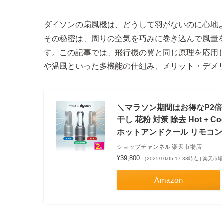
ダイソンの扇風機は、どうして羽がないのに心地
その秘密は、周りの空気を巧みに巻き込んで風量
す。この記事では、飛行機の翼と同じ原理を応用
や温風といった多機能の仕組み、メリット・デメ
＼マラソン期間はお得なP2倍!
干し 花粉 対策 除去 Hot + Co
ホットアンドクール リモコン付
ショップチャンネル 楽天市場店
¥39,800
（2025/10/05 17:33時点 | 楽天
Amazon