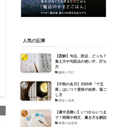
人気の記事
【図解】句点、読点、どっち？
覚え方や句読点の使い方、打ち
方
趣味と学び
【中秋の名月】2026年「十五
夜」はいつ？意味や由来、過ご
し方
歴史と由来
【暑中見舞い】いつからいつま
で？時期や例文、書き方を解説
家事の知恵袋