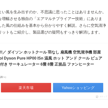
よい風を生み出すのか、不思議に思ったことはありませんか。
を増幅させる独自の「エアマルチプライアー技術」にありま
した風の仕組みを基本から分かりやすく解説。さらに空気清浄
リットもご紹介し、製品選びの疑問もすっきり解消します。
!／ ダイソン ホットクール 羽なし 扇風機 空気清浄機 部屋
ol Dyson Pure HP00 ISn 温風 ホット アンド クール ピュア
き サーキュレーター 6畳 8畳 正規品 ファンヒーター
市場調べ）
楽天市場
Yahooショッピング
ポチップ