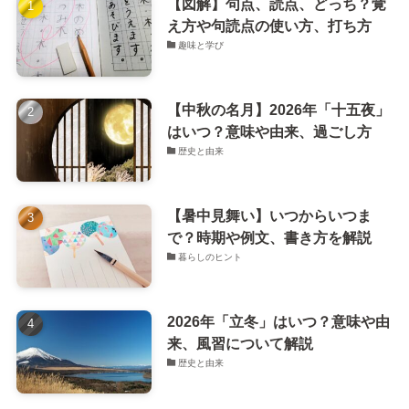
【図解】句点、読点、どっち？覚
え方や句読点の使い方、打ち方
趣味と学び
【中秋の名月】2026年「十五夜」
はいつ？意味や由来、過ごし方
歴史と由来
【暑中見舞い】いつからいつま
で？時期や例文、書き方を解説
暮らしのヒント
2026年「立冬」はいつ？意味や由
来、風習について解説
歴史と由来