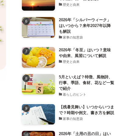
歴史と由来
2026年「シルバーウィーク」
はいつから？来年2027年以降
も解説
家事の知恵袋
2026年「冬至」はいつ？意味
や由来、風習について解説
歴史と由来
5月といえば？特徴、風物詩、
行事、季語、食材、花など一覧
で紹介
暮らしのヒント
【残暑見舞い】いつからいつま
で？時期や例文、書き方を解説
家事の知恵袋
2026年「土用の丑の日」はい