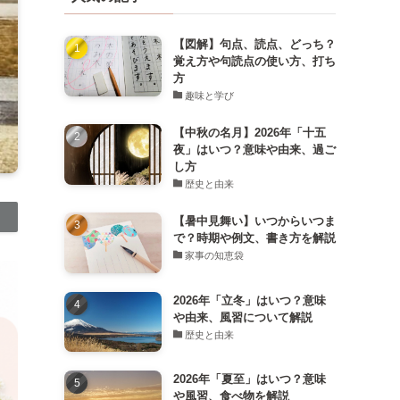
【図解】句点、読点、どっち？
覚え方や句読点の使い方、打ち
方
趣味と学び
【中秋の名月】2026年「十五
夜」はいつ？意味や由来、過ご
し方
歴史と由来
【暑中見舞い】いつからいつま
で？時期や例文、書き方を解説
家事の知恵袋
2026年「立冬」はいつ？意味
や由来、風習について解説
歴史と由来
2026年「夏至」はいつ？意味
や風習、食べ物を解説